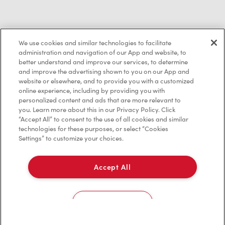
Politique de confidentialité
We use cookies and similar technologies to facilitate
Conditions de service
administration and navigation of our App and website, to
better understand and improve our services, to determine
Marques de commerce
and improve the advertising shown to you on our App and
website or elsewhere, and to provide you with a customized
online experience, including by providing you with
Accessibilité
personalized content and ads that are more relevant to
you. Learn more about this in our Privacy Policy. Click
Diagnostic
“Accept All” to consent to the use of all cookies and similar
technologies for these purposes, or select “Cookies
Settings” to customize your choices.
Contactez-nous
Accept All
Cookies Settings
TM & © Tim Hortons, 2023