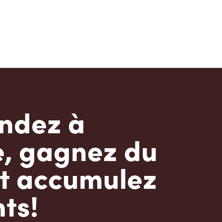
dez à
e, gagnez du
t accumulez
ts!