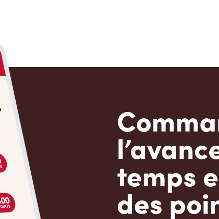
Comman
l’avanc
temps e
des poin