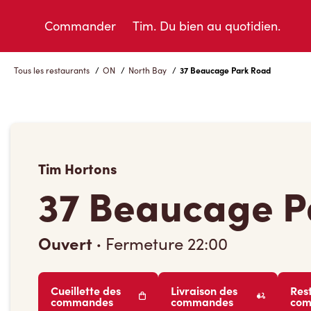
Skip
to
Commander
Tim. Du bien au quotidien.
Content
Tous les restaurants
/
ON
/
North Bay
/
37 Beaucage Park Road
Tim Hortons
37 Beaucage P
Ouvert
·
Fermeture
22:00
Cueillette des
Livraison des
Res
commandes
commandes
co