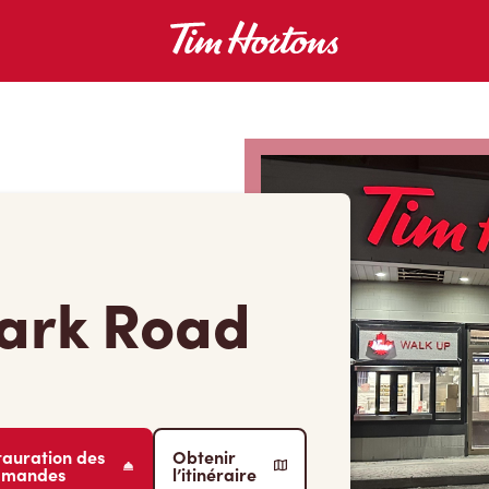
ark Road
tauration des
Obtenir
mmandes
l’itinéraire