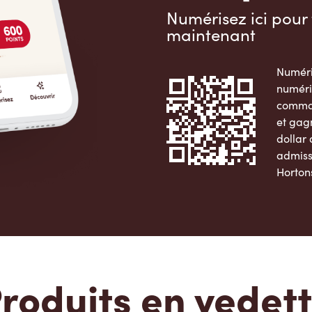
Numérisez ici pour 
maintenant
Numéri
numéri
comman
et gag
dollar
admiss
Horton
Apple 
roduits en vedet