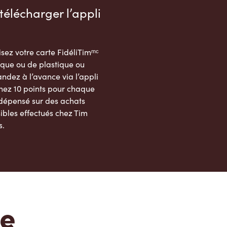
télécharger l’appli
sez votre carte FidéliTimᵐᶜ
que ou de plastique ou
dez à l’avance via l’appli
nez 10 points pour chaque
 dépensé sur des achats
ibles effectués chez Tim
s.
App Store
Google Play Store
te