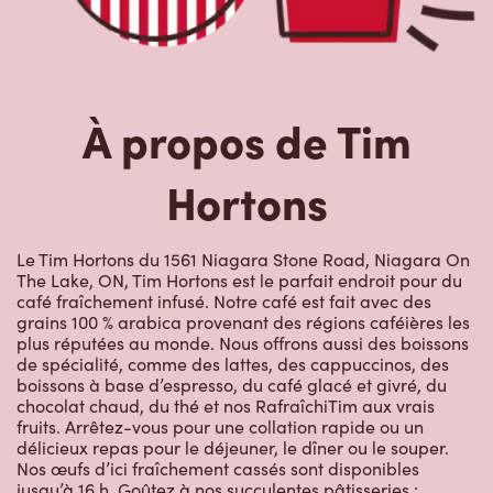
À propos de Tim
Hortons
Le Tim Hortons du 1561 Niagara Stone Road, Niagara On
The Lake, ON, Tim Hortons est le parfait endroit pour du
café fraîchement infusé. Notre café est fait avec des
grains 100 % arabica provenant des régions caféières les
plus réputées au monde. Nous offrons aussi des boissons
de spécialité, comme des lattes, des cappuccinos, des
boissons à base d’espresso, du café glacé et givré, du
chocolat chaud, du thé et nos RafraîchiTim aux vrais
fruits. Arrêtez-vous pour une collation rapide ou un
délicieux repas pour le déjeuner, le dîner ou le souper.
Nos œufs d’ici fraîchement cassés sont disponibles
jusqu’à 16 h. Goûtez à nos succulentes pâtisseries :
biscuits, muffins, Timbits et beignes, y compris nos
délicieux beignes de rêve. Nous offrons aussi une variété
de soupes, dont notre soupe poulet et nouilles et notre