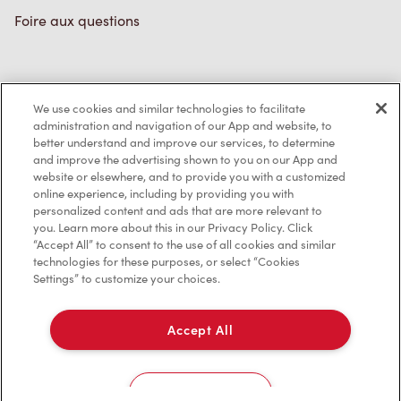
Foire aux questions
Politique de confidentialité
We use cookies and similar technologies to facilitate
Conditions de service
administration and navigation of our App and website, to
better understand and improve our services, to determine
Marques de commerce
and improve the advertising shown to you on our App and
website or elsewhere, and to provide you with a customized
online experience, including by providing you with
Accessibilité
personalized content and ads that are more relevant to
you. Learn more about this in our Privacy Policy. Click
Diagnostic
“Accept All” to consent to the use of all cookies and similar
technologies for these purposes, or select “Cookies
Settings” to customize your choices.
Contactez-nous
Accept All
Cookies Settings
TM & © Tim Hortons, 2023