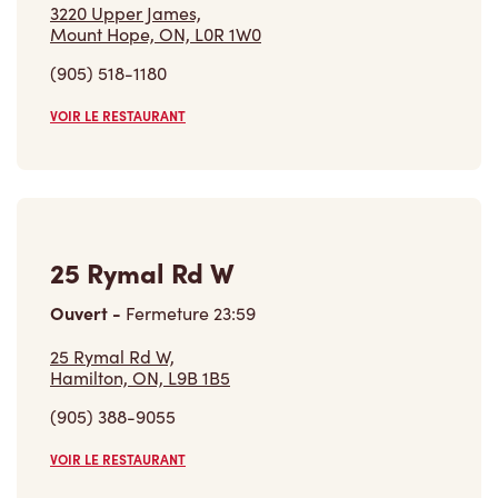
3220 Upper James,
Mount Hope, ON, L0R 1W0
(905) 518-1180
VOIR LE RESTAURANT
25 Rymal Rd W
Ouvert
-
Fermeture
23:59
25 Rymal Rd W,
Hamilton, ON, L9B 1B5
(905) 388-9055
VOIR LE RESTAURANT