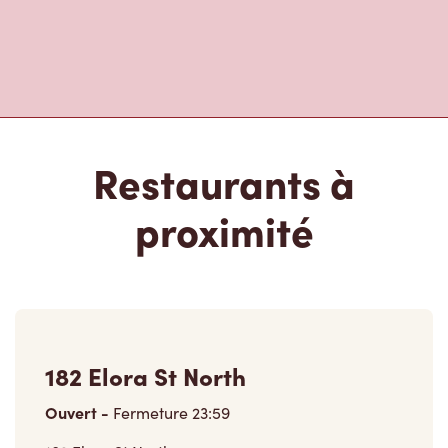
Restaurants à
proximité
182 Elora St North
Ouvert
-
Fermeture
23:59
182 Elora St North,
Harriston, ON, N0G 1Z0
(519) 338-1128