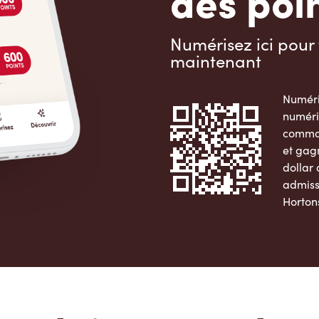
des poin
Numérisez ici pour 
maintenant
Numéri
numéri
comman
et gag
dollar
admiss
Horton
Apple 