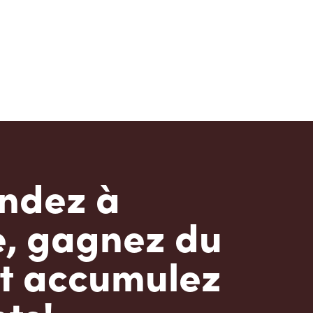
dez à
e, gagnez du
t accumulez