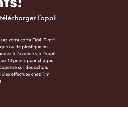
ts!
télécharger l’appli
sez votre carte FidéliTimᵐᶜ
que ou de plastique ou
dez à l’avance via l’appli
nez 10 points pour chaque
 dépensé sur des achats
ibles effectués chez Tim
s.
App Store
Google Play Store