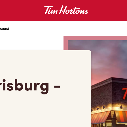
tbound
isburg -