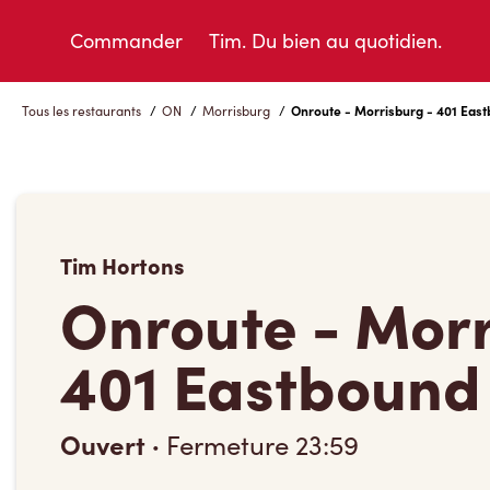
Skip
to
Commander
Tim. Du bien au quotidien.
Content
Tous les restaurants
/
ON
/
Morrisburg
/
Onroute - Morrisburg - 401 Eas
Tim Hortons
Onroute - Morr
401 Eastbound
Ouvert
·
Fermeture
23:59