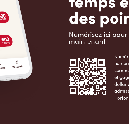
temps e
des poin
Numérisez ici pour 
maintenant
Numéri
numéri
comman
et gag
dollar
admiss
Horton
Apple 