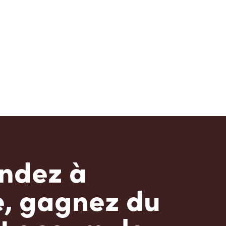
dez à
e, gagnez du