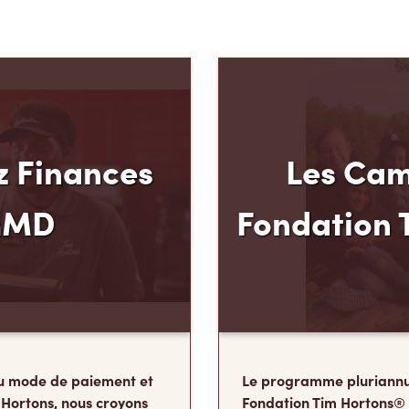
 Finances
Les Cam
mMD
Fondation 
u mode de paiement et
Le programme pluriannu
 Hortons, nous croyons
Fondation Tim Hortons®