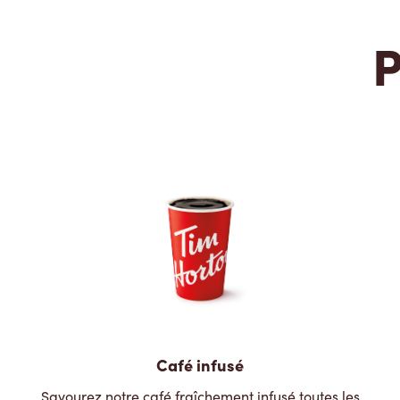
P
Café infusé
Savourez notre café fraîchement infusé toutes les