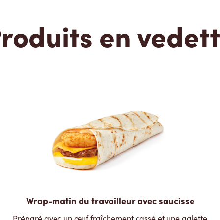
roduits en vedet
Wrap-matin du travailleur avec saucisse
Préparé avec un œuf fraîchement cassé et une galette