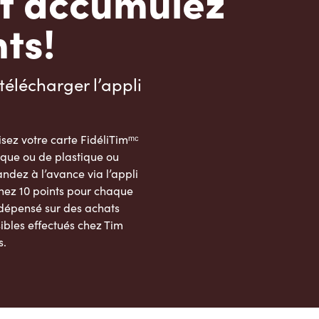
t accumulez
ts!
télécharger l’appli
sez votre carte FidéliTimᵐᶜ
que ou de plastique ou
dez à l’avance via l’appli
nez 10 points pour chaque
 dépensé sur des achats
ibles effectués chez Tim
s.
App Store
Google Play Store