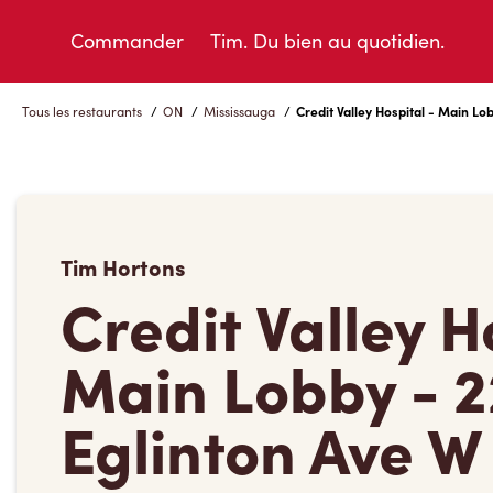
Skip
to
Commander
Tim. Du bien au quotidien.
Content
Tous les restaurants
/
ON
/
Mississauga
/
Credit Valley Hospital - Main Lo
Tim Hortons
Credit Valley H
Main Lobby - 
Eglinton Ave W