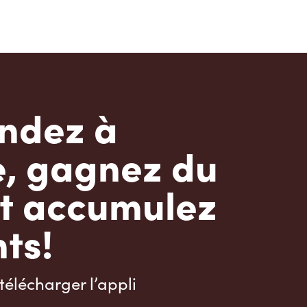
dez à
e, gagnez du
t accumulez
ts!
télécharger l’appli