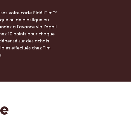
sez votre carte FidéliTimᵐᶜ
que ou de plastique ou
dez à l’avance via l’appli
nez 10 points pour chaque
 dépensé sur des achats
ibles effectués chez Tim
s.
App Store
Google Play Store
te