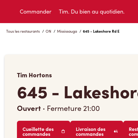
Skip
to
Commander
Tim. Du bien au quotidien.
Content
Tous les restaurants
/
ON
/
Mississauga
/
645 - Lakeshore Rd E
Tim Hortons
645 - Lakeshor
Ouvert
·
Fermeture
21:00
Cueillette des
Livraison des
Res
commandes
commandes
co