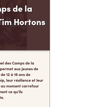
ps de la
Tim Hortons
el des Camps de la
 permet aux jeunes de
 de 12 à 16 ans de
p, leur résilience et leur
s, au moment carrefour
nent ce qu’ils
te.