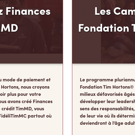
 Finances
Les Cam
mMD
Fondation 
u mode de paiement et
Le programme pluriannu
 Hortons, nous croyons
Fondation Tim Hortons®
oir plus pour votre
milieux défavorisés âgés
ous avons créé Finances
développer leur leadershi
 crédit TimMD, vous
sens des responsabilité
FidéliTimMC partout où
de leur vie où ils détermi
deviendront à l’âge adul