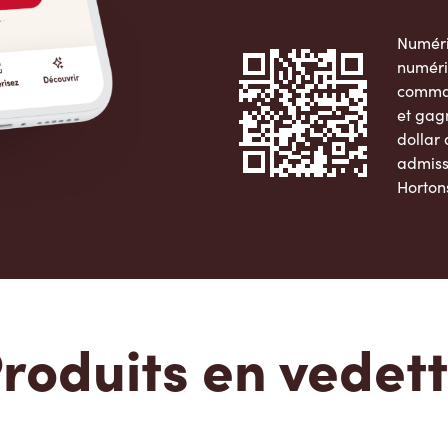
Numéri
numéri
comman
et gag
dollar
admiss
Horton
Apple 
roduits en vedet