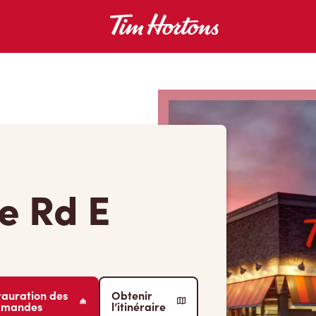
e Rd E
tauration des
Obtenir
mmandes
l’itinéraire