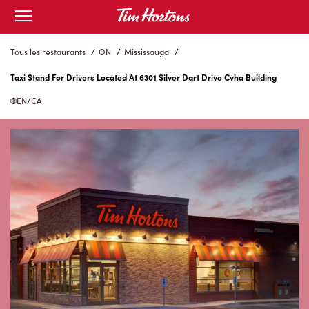
Skip
Open
to
mobile
menu
Content
Tous les restaurants
/
ON
/
Mississauga
/
Taxi Stand For Drivers Located At 6301 Silver Dart Drive Cvha Building
EN/CA