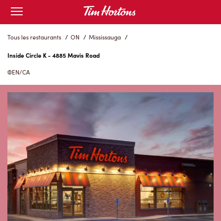
Skip
Open
to
mobile
menu
Content
Tous les restaurants
/
ON
/
Mississauga
/
Inside Circle K - 4885 Mavis Road
EN/CA