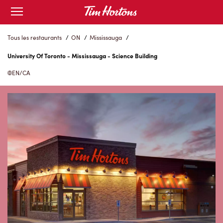
Skip
Open
to
mobile
menu
Content
Tous les restaurants
/
ON
/
Mississauga
/
University Of Toronto - Mississauga - Science Building
EN/CA