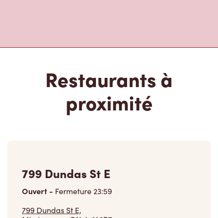
Restaurants à
proximité
799 Dundas St E
Ouvert
-
Fermeture
23:59
799 Dundas St E,
Mississauga, ON, L4Y 2B7