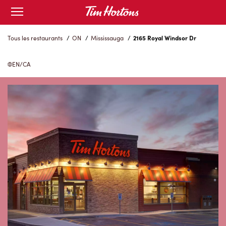
Skip
Open
to
mobile
menu
Content
Tous les restaurants
/
ON
/
Mississauga
/
2165 Royal Windsor Dr
EN/CA