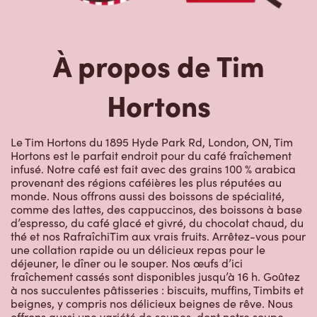
À propos de Tim
Hortons
Le Tim Hortons du 1895 Hyde Park Rd, London, ON, Tim
Hortons est le parfait endroit pour du café fraîchement
infusé. Notre café est fait avec des grains 100 % arabica
provenant des régions caféières les plus réputées au
monde. Nous offrons aussi des boissons de spécialité,
comme des lattes, des cappuccinos, des boissons à base
d’espresso, du café glacé et givré, du chocolat chaud, du
thé et nos RafraîchiTim aux vrais fruits. Arrêtez-vous pour
une collation rapide ou un délicieux repas pour le
déjeuner, le dîner ou le souper. Nos œufs d’ici
fraîchement cassés sont disponibles jusqu’à 16 h. Goûtez
à nos succulentes pâtisseries : biscuits, muffins, Timbits et
beignes, y compris nos délicieux beignes de rêve. Nous
offrons aussi une variété de soupes, dont notre soupe
poulet et nouilles et notre crème de brocoli, et un chili, qui