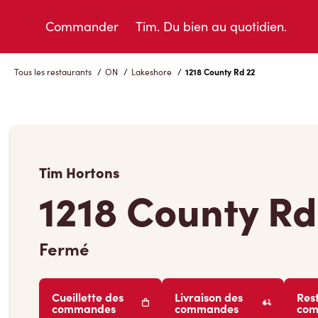
Skip
to
Commander
Tim. Du bien au quotidien.
Content
Tous les restaurants
/
ON
/
Lakeshore
/
1218 County Rd 22
Tim Hortons
1218 County Rd
Fermé
Cueillette des
Livraison des
Res
commandes
commandes
co