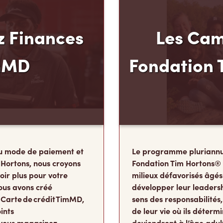
 Finances
Les Cam
mMD
Fondation 
u mode de paiement et
Le programme pluriannu
 Hortons, nous croyons
Fondation Tim Hortons®
oir plus pour votre
milieux défavorisés âgés
ous avons créé
développer leur leadershi
 Carte de crédit TimMD,
sens des responsabilité
ints
de leur vie où ils détermi
vous magasinez.
deviendront à l’âge adul