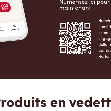
Numérisez ici pour 
maintenant
Numéri
numéri
comman
et gag
dollar
admiss
Horton
Apple 
roduits en vedet