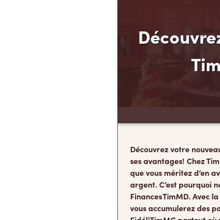
Découvrez
Ti
Découvrez votre nouvea
ses avantages! Chez Tim
que vous méritez d’en av
argent. C’est pourquoi n
Finances TimMD. Avec la
vous accumulerez des po
FidéliTimMC partout où 