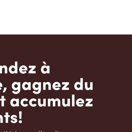
dez à
e, gagnez du
t accumulez
ts!