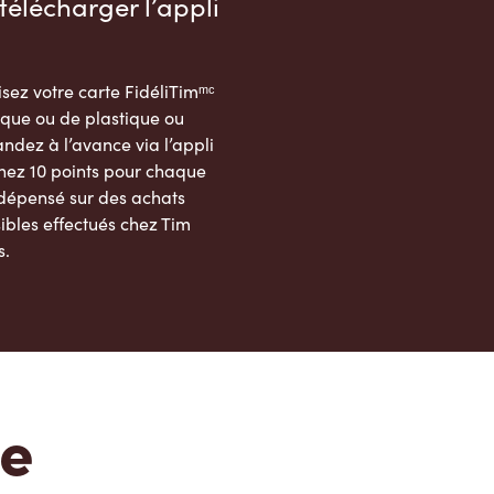
télécharger l’appli
sez votre carte FidéliTimᵐᶜ
que ou de plastique ou
dez à l’avance via l’appli
nez 10 points pour chaque
 dépensé sur des achats
ibles effectués chez Tim
s.
App Store
Google Play Store
te