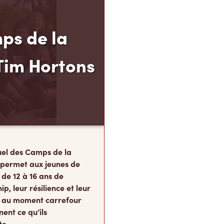
ps de la
Tim Hortons
el des Camps de la
 permet aux jeunes de
 de 12 à 16 ans de
p, leur résilience et leur
s, au moment carrefour
nent ce qu’ils
te.