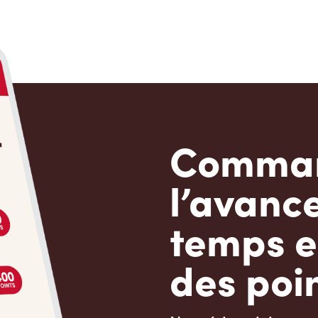
Comman
l’avanc
temps e
des poin