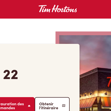
 22
tauration des
Obtenir
mmandes
l’itinéraire