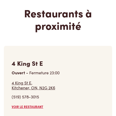
Restaurants à
proximité
4 King St E
Ouvert
-
Fermeture
23:00
4 King St E,
Kitchener, ON, N2G 2K6
(519) 578-3015
VOIR LE RESTAURANT