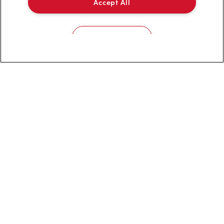
Accept All
Franchisage
Cookies Settings
Investisseurs
Communiquer avec nous
Foire aux questions
Politique de confidentialité
Conditions de service
Marques de commerce
Accessibilité
Diagnostic