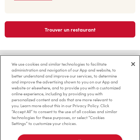
Trouver un restaurant
Carrières
We use cookies and similar technologies to facilitate
administration and navigation of our App and website, to
Rejoins notre équipe
better understand and improve our services, to determine
Explore les postes disponibles
and improve the advertising shown to you on our App and
website or elsewhere, and to provide you with a customized
Communauté
online experience, including by providing you with
Pose un geste qui compte vraiment
personalized content and ads that are more relevant to
you. Learn more about this in our Privacy Policy. Click
En savoir plus
“Accept All” to consent to the use of all cookies and similar
technologies for these purposes, or select “Cookies
Trouver un restaurant Tim Hortons
Settings” to customize your choices.
Nous avons hâte de vous servir
Localisateur de restaurant