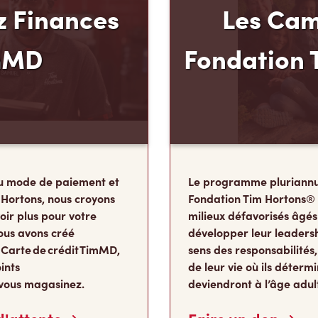
 Finances
Les Cam
mMD
Fondation 
u mode de paiement et
Le programme pluriannu
 Hortons, nous croyons
Fondation Tim Hortons®
oir plus pour votre
milieux défavorisés âgés
ous avons créé
développer leur leadershi
 Carte de crédit TimMD,
sens des responsabilité