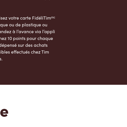
sez votre carte FidéliTimᵐᶜ
que ou de plastique ou
dez à l’avance via l’appli
nez 10 points pour chaque
 dépensé sur des achats
ibles effectués chez Tim
s.
App Store
Google Play Store
te