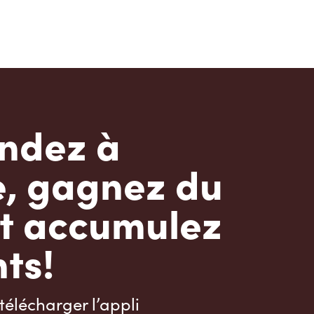
dez à
e, gagnez du
t accumulez
ts!
télécharger l’appli