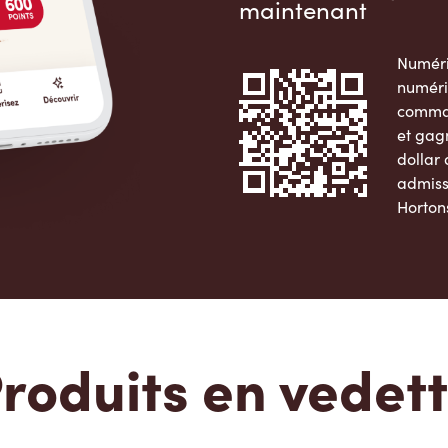
maintenant
Numéri
numéri
comman
et gag
dollar
admiss
Horton
Apple 
roduits en vedet