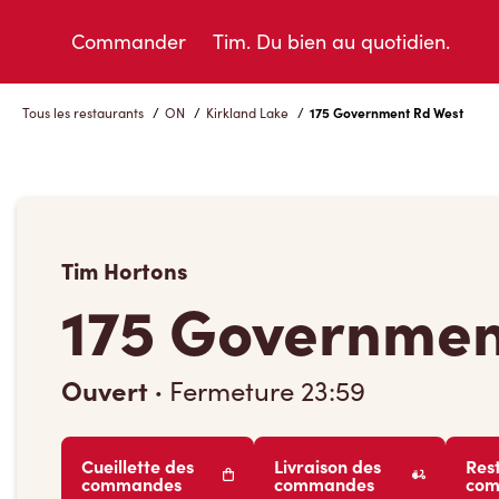
Skip
to
Commander
Tim. Du bien au quotidien.
Content
Tous les restaurants
/
ON
/
Kirkland Lake
/
175 Government Rd West
Tim Hortons
175 Governmen
Ouvert
·
Fermeture
23:59
Cueillette des
Livraison des
Res
commandes
commandes
co