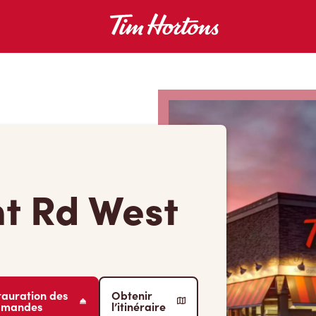
t Rd West
tauration des
Obtenir
mmandes
l’itinéraire