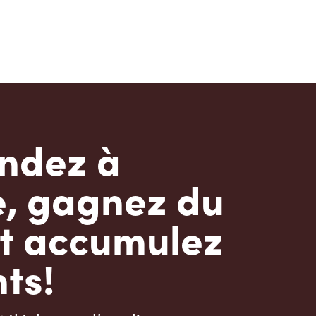
dez à
e, gagnez du
t accumulez
ts!