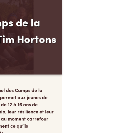
ps de la
Tim Hortons
el des Camps de la
 permet aux jeunes de
 de 12 à 16 ans de
p, leur résilience et leur
s, au moment carrefour
nent ce qu’ils
te.