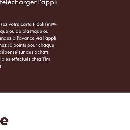
télécharger l’appli
sez votre carte FidéliTimᵐᶜ
que ou de plastique ou
dez à l’avance via l’appli
nez 10 points pour chaque
 dépensé sur des achats
ibles effectués chez Tim
s.
App Store
Google Play Store
te