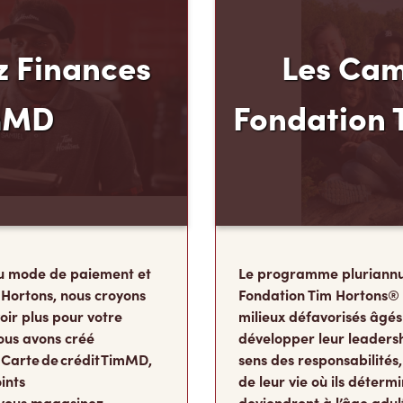
 Finances
Les Cam
mMD
Fondation 
u mode de paiement et
Le programme pluriannu
 Hortons, nous croyons
Fondation Tim Hortons®
oir plus pour votre
milieux défavorisés âgés
ous avons créé
développer leur leadershi
 Carte de crédit TimMD,
sens des responsabilité
ints
de leur vie où ils détermi
vous magasinez.
deviendront à l’âge adul