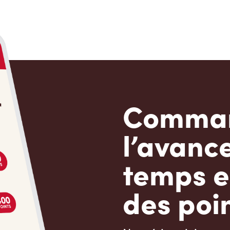
Comman
l’avanc
temps e
des poin