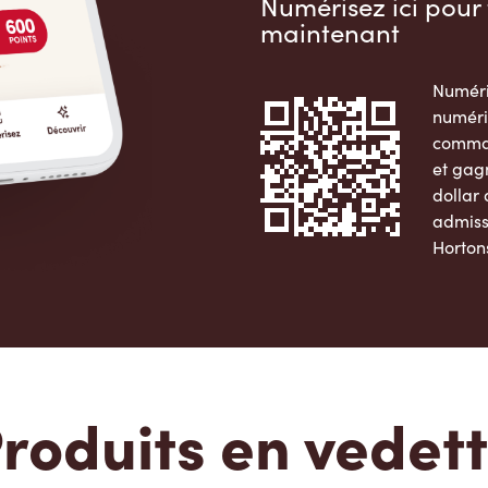
Numérisez ici pour 
maintenant
Numéri
numéri
comman
et gag
dollar
admiss
Horton
Apple 
roduits en vedet