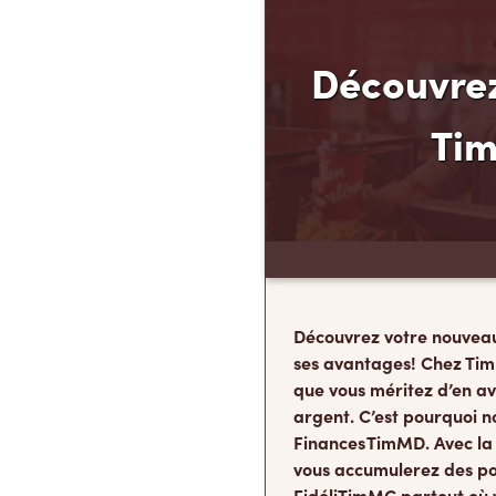
Découvrez
Ti
Découvrez votre nouvea
ses avantages! Chez Tim
que vous méritez d’en av
argent. C’est pourquoi n
Finances TimMD. Avec la
vous accumulerez des po
FidéliTimMC partout où 