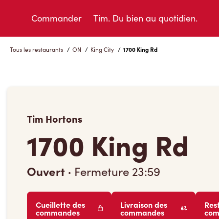
Skip
to
Commander
Tim. Du bien au quotidien.
Content
Tous les restaurants
/
ON
/
King City
/
1700 King Rd
Tim Hortons
1700 King Rd
Ouvert
·
Fermeture
23:59
Cueillette des
Livraison des
Res
commandes
commandes
co