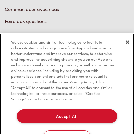
Communiquer avec nous
Foire aux questions
We use cookies and similar technologies to facilitate
Politique de confidentialité
administration and navigation of our App and website, to
better understand and improve our services, to determine
Conditions de service
and improve the advertising shown to you on our App and
website or elsewhere, and to provide you with a customized
Marques de commerce
online experience, including by providing you with
personalized content and ads that are more relevant to
Accessibilité
you. Learn more about this in our Privacy Policy. Click
“Accept All” to consent to the use of all cookies and similar
Diagnostic
technologies for these purposes, or select “Cookies
Settings” to customize your choices.
Contactez-nous
Accept All