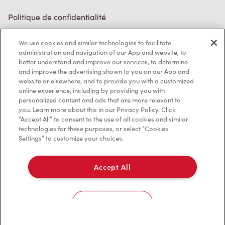
Politique de confidentialité
Conditions de service
We use cookies and similar technologies to facilitate
administration and navigation of our App and website, to
Marques de commerce
better understand and improve our services, to determine
and improve the advertising shown to you on our App and
Accessibilité
website or elsewhere, and to provide you with a customized
online experience, including by providing you with
Diagnostic
personalized content and ads that are more relevant to
you. Learn more about this in our Privacy Policy. Click
“Accept All” to consent to the use of all cookies and similar
Contactez-nous
technologies for these purposes, or select “Cookies
Settings” to customize your choices.
Accept All
TM & © Tim Hortons, 2023
Cookies Settings
EN/CA