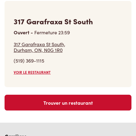
317 Garafraxa St South
Ouvert
-
Fermeture
23:59
317 Garafraxa St South,
Durham, ON, N0G 1R0
(519) 369-1115
VOIR LE RESTAURANT
Trouver un restaurant
Carrières
Rejoins notre équipe
Explore les postes disponibles