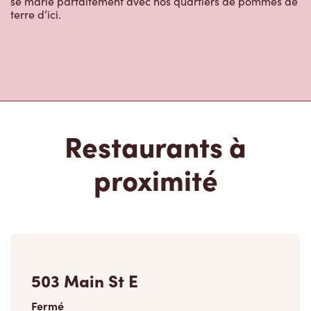
Restaurants à
proximité
503 Main St E
Fermé
503 Main St E,
Hamilton, ON, L8N 1K8