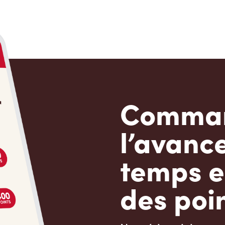
Comman
l’avanc
temps e
des poin