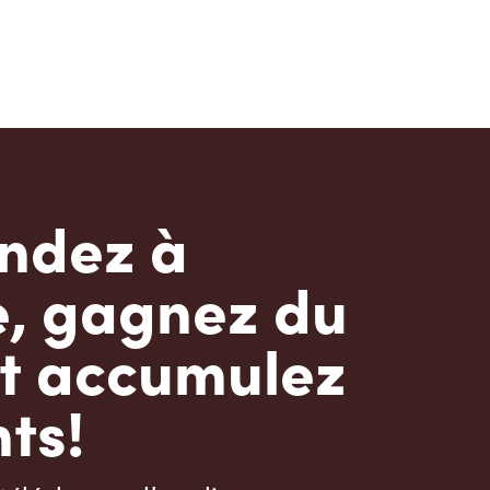
dez à
e, gagnez du
t accumulez
ts!