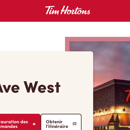
Ave West
tauration des
Obtenir
mmandes
l’itinéraire