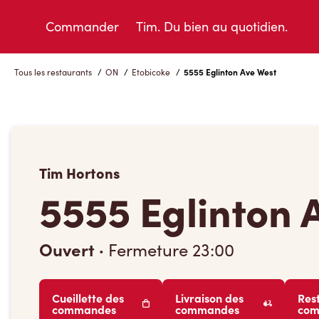
Skip
to
Commander
Tim. Du bien au quotidien.
Content
Tous les restaurants
/
ON
/
Etobicoke
/
5555 Eglinton Ave West
Tim Hortons
5555 Eglinton 
Ouvert
·
Fermeture
23:00
Cueillette des
Livraison des
Res
commandes
commandes
co