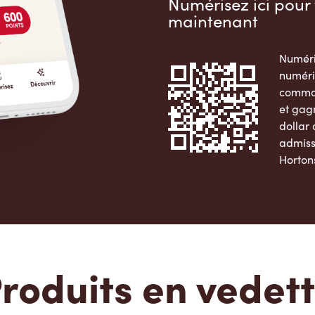
Numérisez ici pour 
maintenant
Numéri
numéri
comman
et gag
dollar
admiss
Horton
Apple 
roduits en vedet