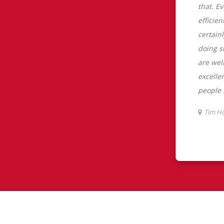
 Finances
Les Cam
mMD
Fondation 
u mode de paiement et
Le programme pluriannu
 Hortons, nous croyons
Fondation Tim Hortons®
oir plus pour votre
milieux défavorisés âgés
ous avons créé
développer leur leadershi
 Carte de crédit TimMD,
sens des responsabilité