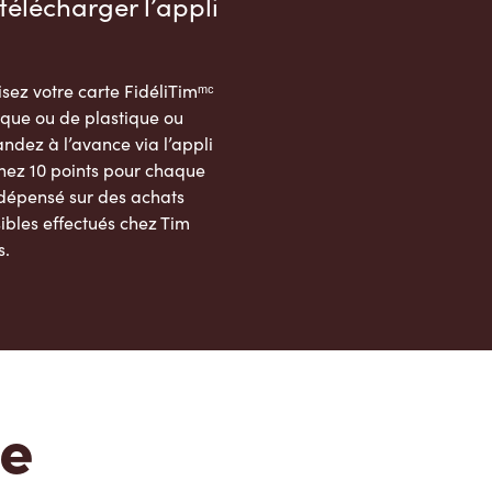
télécharger l’appli
sez votre carte FidéliTimᵐᶜ
que ou de plastique ou
dez à l’avance via l’appli
nez 10 points pour chaque
 dépensé sur des achats
ibles effectués chez Tim
s.
App Store
Google Play Store
te