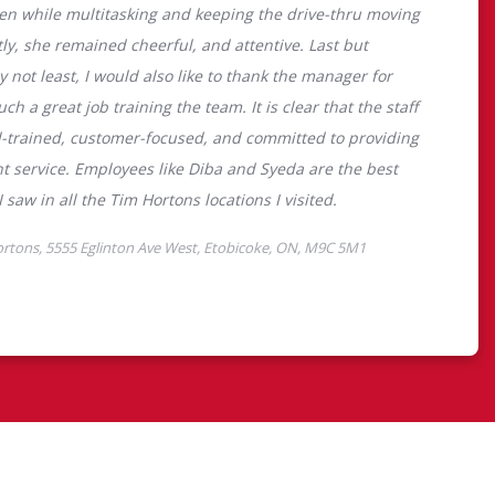
ps de la
Tim Hortons
el des Camps de la
 permet aux jeunes de
 de 12 à 16 ans de
p, leur résilience et leur
s, au moment carrefour