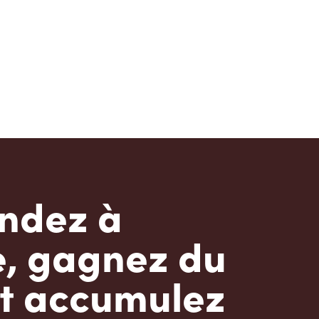
dez à
e, gagnez du
t accumulez