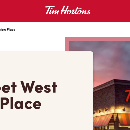
gton Place
eet West
 Place