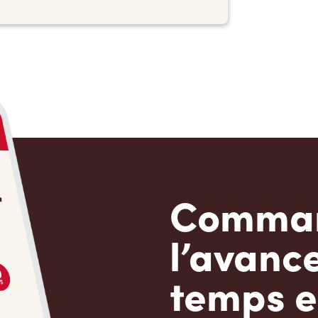
Comman
l’avanc
temps e