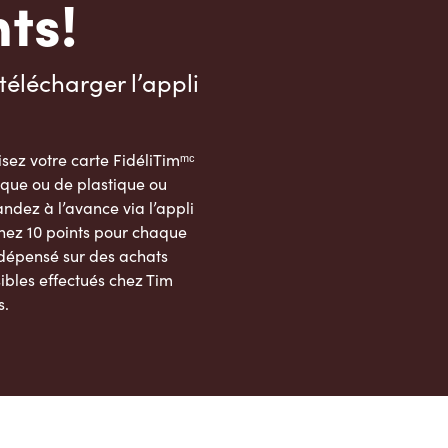
ts!
télécharger l’appli
sez votre carte FidéliTimᵐᶜ
que ou de plastique ou
dez à l’avance via l’appli
nez 10 points pour chaque
 dépensé sur des achats
ibles effectués chez Tim
s.
App Store
Google Play Store