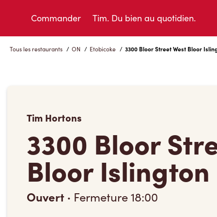
Skip
to
Commander
Tim. Du bien au quotidien.
Content
Tous les restaurants
/
ON
/
Etobicoke
/
3300 Bloor Street West Bloor Islin
Tim Hortons
3300 Bloor Str
Bloor Islington
Ouvert
·
Fermeture
18:00