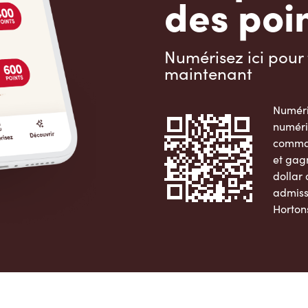
des poin
Numérisez ici pour 
maintenant
Numéri
numéri
comman
et gag
dollar
admiss
Horton
Apple 