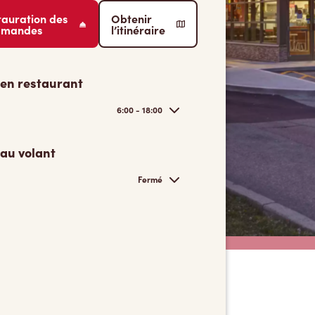
tauration des
Obtenir
mmandes
l’itinéraire
 en restaurant
6:00 - 18:00
 au volant
Fermé