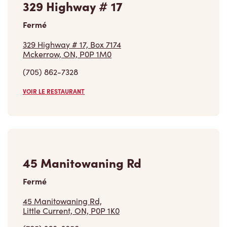
45 Manitowaning Rd
Fermé
45 Manitowaning Rd,
Little Current, ON, P0P 1K0
(705) 368-3850
VOIR LE RESTAURANT
11 Main St W Hwy 144