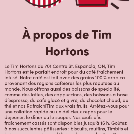
Le Tim Hortons du 701 Centre St, Espanola, ON, Tim
Hortons est le parfait endroit pour du café fraîchement
infusé. Notre café est fait avec des grains 100 % arabica
provenant des régions caféières les plus réputées au
monde. Nous offrons aussi des boissons de spécialité,
comme des lattes, des cappuccinos, des boissons à base
d’espresso, du café glacé et givré, du chocolat chaud, du
thé et nos RafraîchiTim aux vrais fruits. Arrêtez-vous pour
une collation rapide ou un délicieux repas pour le
déjeuner, le dîner ou le souper. Nos œufs d’ici
fraîchement cassés sont disponibles jusqu’à 16 h. Goûtez
à nos succulentes pâtisseries : biscuits, muffins, Timbits et
beignes, y compris nos délicieux beignes de rêve. Nous
offrons aussi une variété de soupes, dont notre soupe
poulet et nouilles et notre crème de brocoli, et un chili, qui
se marie parfaitement avec nos quartiers de pommes de
terre d’ici.