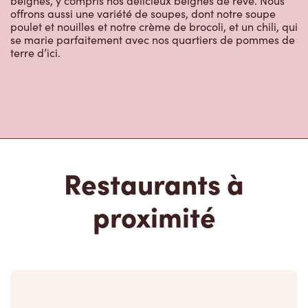
Restaurants à
proximité
329 Highway # 17
Fermé
329 Highway # 17, Box 7174
Mckerrow, ON, P0P 1M0
(705) 862-7328
VOIR LE RESTAURANT