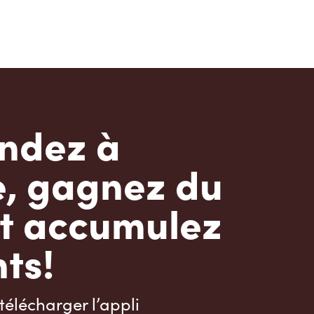
dez à
e, gagnez du
t accumulez
ts!
télécharger l’appli