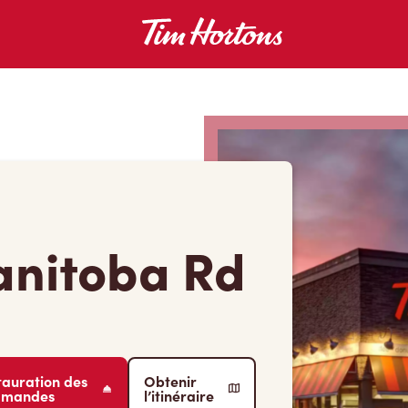
anitoba Rd
tauration des
Obtenir
mmandes
l’itinéraire