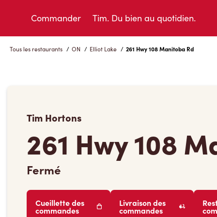
Skip
to
Commander
Tim. Du bien au quotidien.
Content
Tous les restaurants
/
ON
/
Elliot Lake
/
261 Hwy 108 Manitoba Rd
Tim Hortons
261 Hwy 108 M
Fermé
Cueillette des
Livraison des
Res
commandes
commandes
co