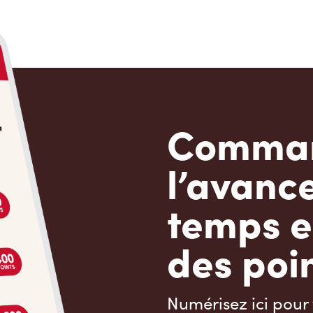
Comman
l’avanc
temps e
des poin
Numérisez ici pour 