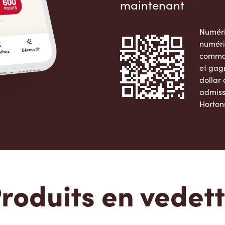
maintenant
Numéri
numéri
comman
et gag
dollar
admiss
Horton
Apple 
roduits en vedet