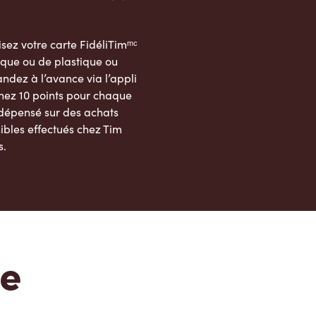
sez votre carte FidéliTimᵐᶜ
que ou de plastique ou
dez à l’avance via l’appli
nez 10 points pour chaque
 dépensé sur des achats
ibles effectués chez Tim
s.
App Store
Google Play Store
te