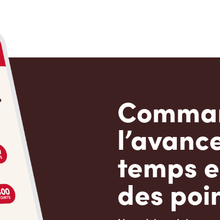
Comman
l’avanc
temps e
des poin