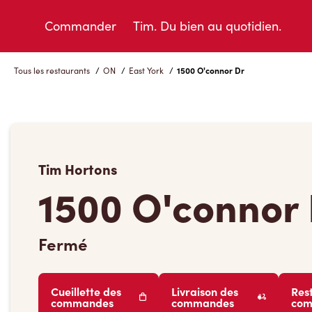
Skip
to
Commander
Tim. Du bien au quotidien.
Content
Tous les restaurants
/
ON
/
East York
/
1500 O'connor Dr
Tim Hortons
1500 O'connor
Fermé
Cueillette des
Livraison des
Res
commandes
commandes
co