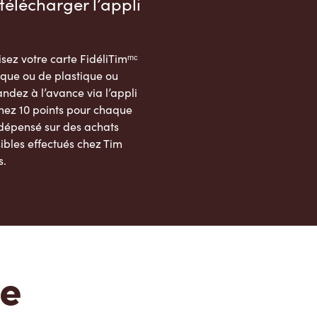
télécharger l’appli
sez votre carte FidéliTimᵐᶜ
que ou de plastique ou
dez à l’avance via l’appli
nez 10 points pour chaque
 dépensé sur des achats
ibles effectués chez Tim
s.
App Store
Google Play Store
te