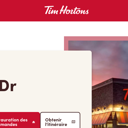
 Dr
tauration des
Obtenir
mmandes
l’itinéraire