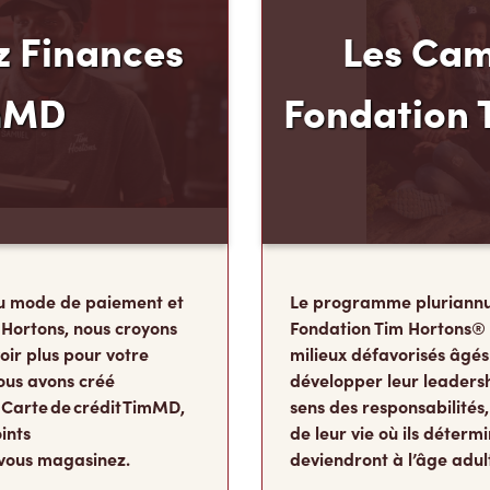
 Finances
Les Cam
mMD
Fondation 
u mode de paiement et
Le programme pluriannu