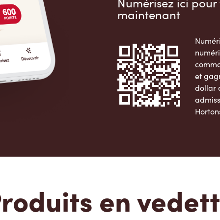
Numérisez ici pour 
maintenant
Numéri
numéri
comman
et gag
dollar
admiss
Horton
Apple 
roduits en vedet