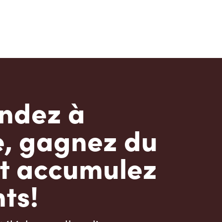
dez à
e, gagnez du
t accumulez
ts!