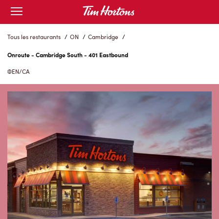
Skip
Open
to
mobile
menu
Content
Tous les restaurants
/
ON
/
Cambridge
/
Onroute - Cambridge South - 401 Eastbound
EN/CA