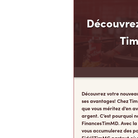
Découvrez
Ti
Découvrez votre nouvea
ses avantages! Chez Tim
que vous méritez d’en av
argent. C’est pourquoi n
Finances TimMD. Avec la
vous accumulerez des po
FidéliTimMC partout où 