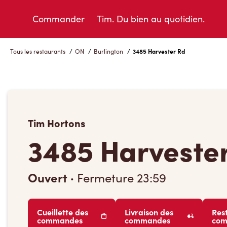
Skip
to
Commander
Tim. Du bien au quotidien.
Content
Tous les restaurants
/
ON
/
Burlington
/
3485 Harvester Rd
Tim Hortons
3485 Harveste
Ouvert
·
Fermeture
23:59
Cueillette des
Livraison des
Res
commandes
commandes
co