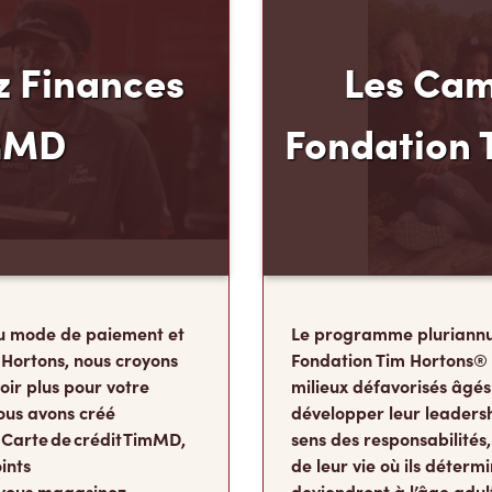
 Finances
Les Cam
mMD
Fondation 
u mode de paiement et
Le programme pluriannu
 Hortons, nous croyons
Fondation Tim Hortons®
oir plus pour votre
milieux défavorisés âgés
ous avons créé
développer leur leadershi
 Carte de crédit TimMD,
sens des responsabilité
ints
de leur vie où ils détermi
vous magasinez.
deviendront à l’âge adul