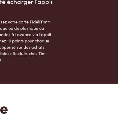
télécharger l’appli
sez votre carte FidéliTimᵐᶜ
que ou de plastique ou
dez à l’avance via l’appli
nez 10 points pour chaque
 dépensé sur des achats
ibles effectués chez Tim
s.
App Store
Google Play Store
te