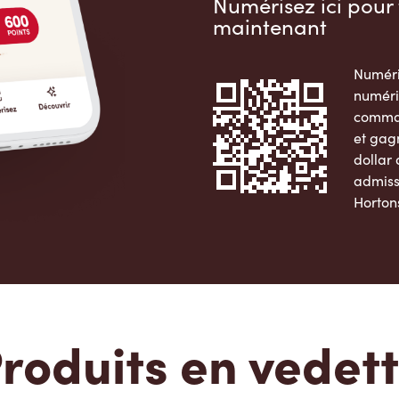
Numérisez ici pour 
maintenant
Numéri
numéri
comman
et gag
dollar
admiss
Horton
Apple 
roduits en vedet