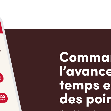
Comman
l’avanc
temps e
des poin