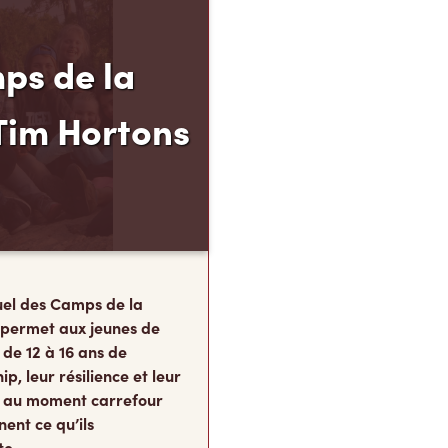
ps de la
Tim Hortons
el des Camps de la
 permet aux jeunes de
 de 12 à 16 ans de
p, leur résilience et leur
s, au moment carrefour
nent ce qu’ils
te.