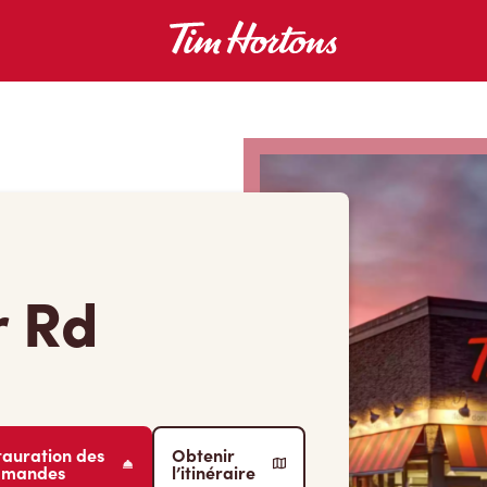
r Rd
tauration des
Obtenir
mmandes
l’itinéraire