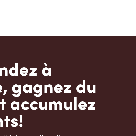
dez à
e, gagnez du
t accumulez
ts!