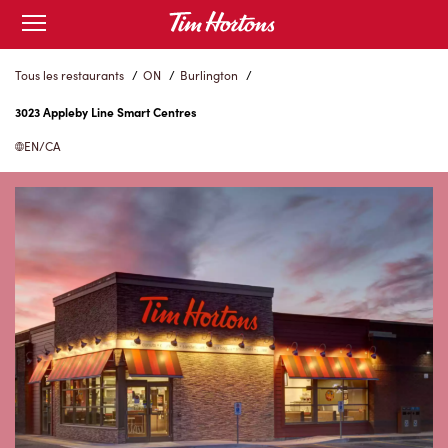
Skip
Open
to
mobile
menu
Content
Tous les restaurants
/
ON
/
Burlington
/
3023 Appleby Line Smart Centres
EN/CA