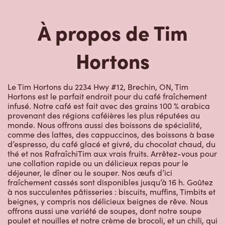
Restaurants à
proximité
B1415 Duram Rd 15
Ouvert
-
Fermeture
23:59
B1415 Duram Rd 15,