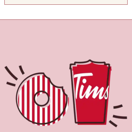
À propos de Tim
Hortons
Le Tim Hortons du 2234 Hwy #12, Brechin, ON, Tim
Hortons est le parfait endroit pour du café fraîchement
infusé. Notre café est fait avec des grains 100 % arabica
provenant des régions caféières les plus réputées au
monde. Nous offrons aussi des boissons de spécialité,
comme des lattes, des cappuccinos, des boissons à base
d’espresso, du café glacé et givré, du chocolat chaud, du
thé et nos RafraîchiTim aux vrais fruits. Arrêtez-vous pour
une collation rapide ou un délicieux repas pour le
déjeuner, le dîner ou le souper. Nos œufs d’ici
fraîchement cassés sont disponibles jusqu’à 16 h. Goûtez
à nos succulentes pâtisseries : biscuits, muffins, Timbits et
beignes, y compris nos délicieux beignes de rêve. Nous
offrons aussi une variété de soupes, dont notre soupe
poulet et nouilles et notre crème de brocoli, et un chili, qui
se marie parfaitement avec nos quartiers de pommes de
terre d’ici.