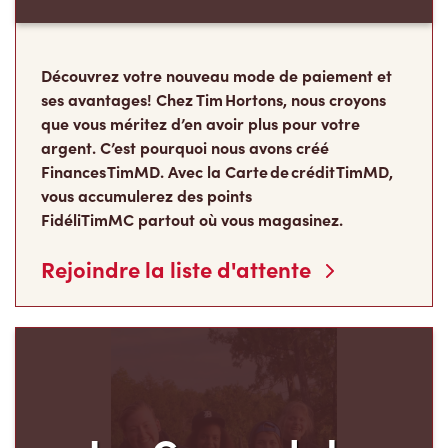
Fondation Tim Hortons
Le programme pluriannuel des Camps de la
Fondation Tim Hortons® permet aux jeunes de
milieux défavorisés âgés de 12 à 16 ans de
développer leur leadership, leur résilience et leur
sens des responsabilités, au moment carrefour
de leur vie où ils déterminent ce qu’ils
deviendront à l’âge adulte.
Faire un don