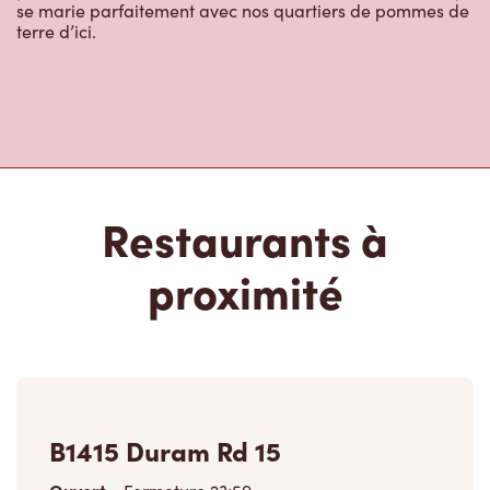
Beaverton, ON, L0K 1A0
(705) 426-5950
VOIR LE RESTAURANT
3 Creighton St
Fermé
3 Creighton St,
Orillia, ON, L3V 1A9
(705) 325-4502
VOIR LE RESTAURANT