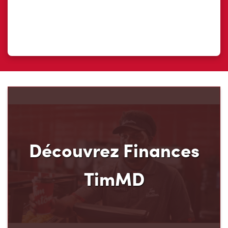
Découvrez votre nouveau mode de paiement et
ses avantages! Chez Tim Hortons, nous croyons
que vous méritez d’en avoir plus pour votre
argent. C’est pourquoi nous avons créé
Finances TimMD. Avec la Carte de crédit TimMD,
vous accumulerez des points
FidéliTimMC partout où vous magasinez.
Rejoindre la liste d'attente
Les Camps de la