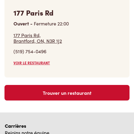
Carrières
Rejoins notre équipe
Explore les postes disponibles
Communauté
Pose un geste qui compte vraiment
En savoir plus
Trouver un restaurant Tim Hortons
Nous avons hâte de vous servir
Localisateur de restaurant
Franchisage
Investisseurs
Communiquer avec nous
Foire aux questions