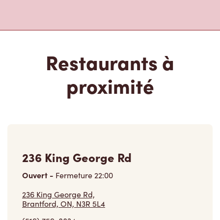
(519) 759-8834
VOIR LE RESTAURANT
80 King George Rd
Ouvert
-
Fermeture
23:59
80 King George Rd,
Brantford, ON, N3R 5K4
(519) 759-5570
VOIR LE RESTAURANT