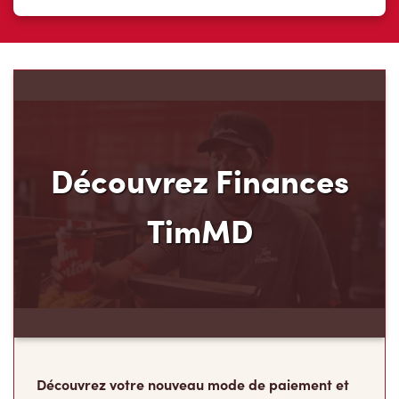
Découvrez votre nouveau mode de paiement et
ses avantages! Chez Tim Hortons, nous croyons
que vous méritez d’en avoir plus pour votre
argent. C’est pourquoi nous avons créé
Finances TimMD. Avec la Carte de crédit TimMD,
vous accumulerez des points
FidéliTimMC partout où vous magasinez.
Rejoindre la liste d'attente
Les Camps de la
Fondation Tim Hortons