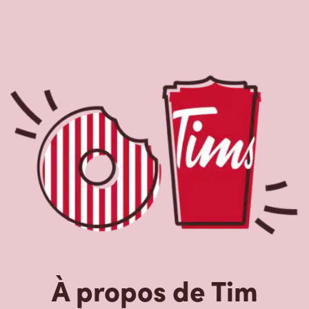
Hortons
Le Tim Hortons du 265 King George Rd, Brantford, ON,
Tim Hortons est le parfait endroit pour du café
fraîchement infusé. Notre café est fait avec des grains
100 % arabica provenant des régions caféières les plus
réputées au monde. Nous offrons aussi des boissons de
spécialité, comme des lattes, des cappuccinos, des
boissons à base d’espresso, du café glacé et givré, du
chocolat chaud, du thé et nos RafraîchiTim aux vrais
fruits. Arrêtez-vous pour une collation rapide ou un
délicieux repas pour le déjeuner, le dîner ou le souper.
Nos œufs d’ici fraîchement cassés sont disponibles
jusqu’à 16 h. Goûtez à nos succulentes pâtisseries :
biscuits, muffins, Timbits et beignes, y compris nos
délicieux beignes de rêve. Nous offrons aussi une variété
de soupes, dont notre soupe poulet et nouilles et notre
crème de brocoli, et un chili, qui se marie parfaitement
avec nos quartiers de pommes de terre d’ici.