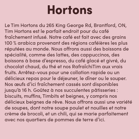
Restaurants à
proximité
236 King George Rd
Ouvert
-
Fermeture
22:00
236 King George Rd,
Brantford, ON, N3R 5L4