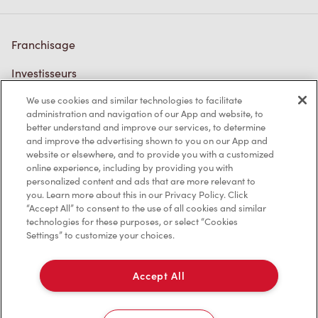
Franchisage
Investisseurs
We use cookies and similar technologies to facilitate
Communiquer avec nous
administration and navigation of our App and website, to
better understand and improve our services, to determine
Foire aux questions
and improve the advertising shown to you on our App and
website or elsewhere, and to provide you with a customized
online experience, including by providing you with
personalized content and ads that are more relevant to
Politique de confidentialité
you. Learn more about this in our Privacy Policy. Click
“Accept All” to consent to the use of all cookies and similar
Conditions de service
technologies for these purposes, or select “Cookies
Settings” to customize your choices.
Marques de commerce
Accessibilité
Accept All
Diagnostic