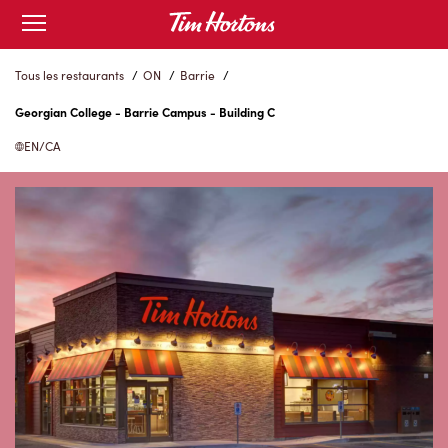
Skip
Open
to
mobile
menu
Content
Tous les restaurants
/
ON
/
Barrie
/
Georgian College - Barrie Campus - Building C
EN/CA