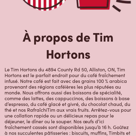
À propos de Tim
Hortons
Le Tim Hortons du 4894 County Rd 50, Alliston, ON, Tim
Hortons est le parfait endroit pour du café fraîchement
infusé. Notre café est fait avec des grains 100 % arabica
provenant des régions caféières les plus réputées au
monde. Nous offrons aussi des boissons de spécialité,
comme des lattes, des cappuccinos, des boissons à base
d’espresso, du café glacé et givré, du chocolat chaud, du
thé et nos RafraîchiTim aux vrais fruits. Arrêtez-vous pour
une collation rapide ou un délicieux repas pour le
déjeuner, le dîner ou le souper. Nos œufs d’ici
fraîchement cassés sont disponibles jusqu’à 16 h. Goûtez
à nos succulentes pâtisseries : biscuits, muffins, Timbits et
beignes, y compris nos délicieux beignes de rêve. Nous
offrons aussi une variété de soupes, dont notre soupe
poulet et nouilles et notre crème de brocoli, et un chili, qui