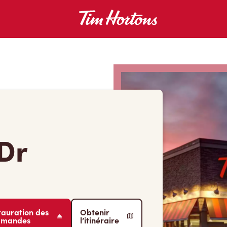
Dr
tauration des
Obtenir
mmandes
l’itinéraire