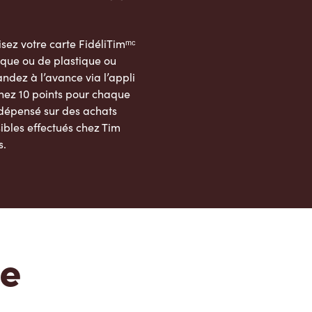
sez votre carte FidéliTimᵐᶜ
que ou de plastique ou
dez à l’avance via l’appli
nez 10 points pour chaque
 dépensé sur des achats
ibles effectués chez Tim
s.
App Store
Google Play Store
te