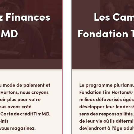
 Finances
Les Cam
mMD
Fondation 
u mode de paiement et
Le programme pluriannu
 Hortons, nous croyons
Fondation Tim Hortons®
oir plus pour votre
milieux défavorisés âgés
ous avons créé
développer leur leadershi
 Carte de crédit TimMD,
sens des responsabilité
ints
de leur vie où ils détermi
vous magasinez.
deviendront à l’âge adul