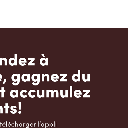
dez à
e, gagnez du
t accumulez
ts!
télécharger l’appli