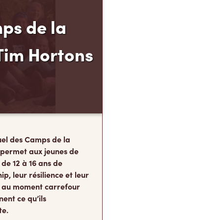
ps de la
Tim Hortons
el des Camps de la
 permet aux jeunes de
 de 12 à 16 ans de
p, leur résilience et leur
s, au moment carrefour
nent ce qu’ils
te.