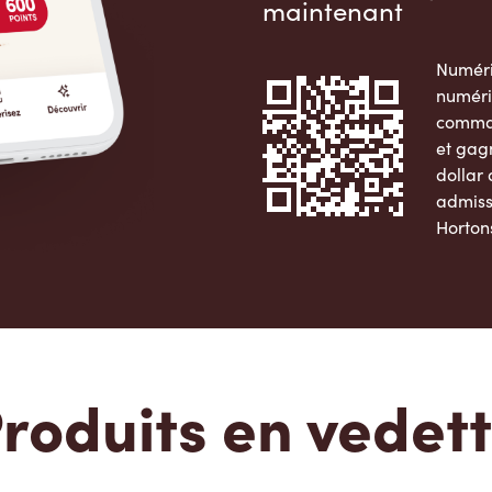
maintenant
Numéri
numéri
comman
et gag
dollar
admiss
Horton
Apple 
roduits en vedet