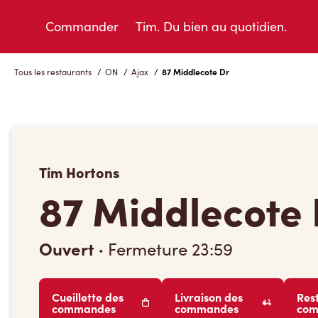
Skip
to
Commander
Tim. Du bien au quotidien.
Content
Tous les restaurants
/
ON
/
Ajax
/
87 Middlecote Dr
Tim Hortons
87 Middlecote 
Ouvert
·
Fermeture
23:59
Cueillette des
Livraison des
Res
commandes
commandes
co