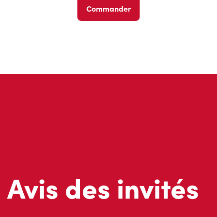
Commander
Avis des invités
Ne nous croyez pas sur parole; lisez ce que d’autres invités 