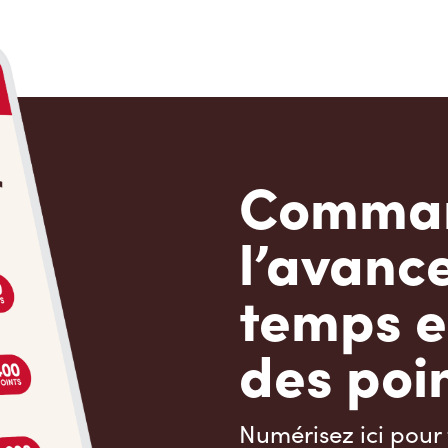
Comman
l’avanc
temps e
des poin
Numérisez ici pour 