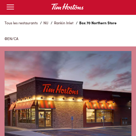
Skip
Open
to
mobile
menu
Content
Tous les restaurants
/
NU
/
Rankin Inlet
/
Box 70 Northern Store
EN/CA