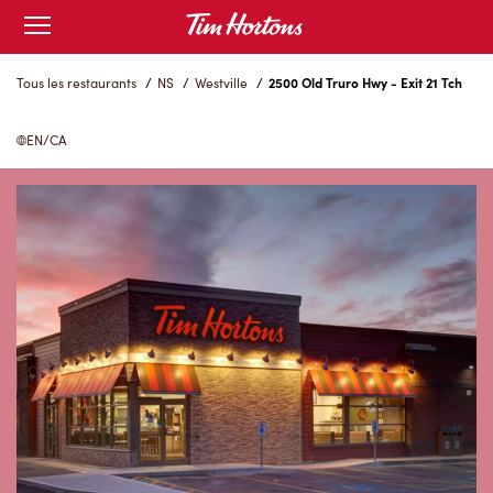
Skip
Open
to
mobile
menu
Content
Tous les restaurants
/
NS
/
Westville
/
2500 Old Truro Hwy - Exit 21 Tch
EN/CA