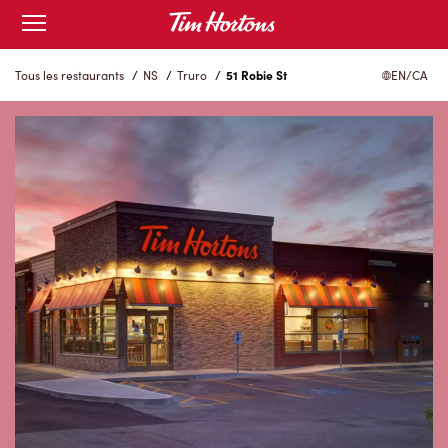
Skip
Open
to
mobile
menu
Content
Tous les restaurants
/
NS
/
Truro
/
51 Robie St
EN/CA