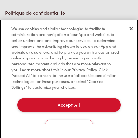
Politique de confidentialité
Conditions de service
We use cookies and similar technologies to facilitate
administration and navigation of our App and website, to
Marques de commerce
better understand and improve our services, to determine
and improve the advertising shown to you on our App and
Accessibilité
website or elsewhere, and to provide you with a customized
online experience, including by providing you with
Diagnostic
personalized content and ads that are more relevant to
you. Learn more about this in our Privacy Policy. Click
“Accept All” to consent to the use of all cookies and similar
Contactez-nous
technologies for these purposes, or select “Cookies
Settings” to customize your choices.
Accept All
TM & © Tim Hortons, 2023
Cookies Settings
EN/CA