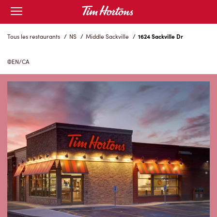
Skip
Open
to
mobile
menu
Content
Tous les restaurants
/
NS
/
Middle Sackville
/
1624 Sackville Dr
EN/CA