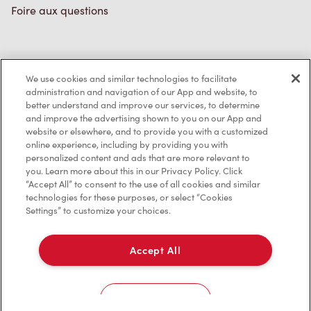
Foire aux questions
Politique de confidentialité
We use cookies and similar technologies to facilitate
Conditions de service
administration and navigation of our App and website, to
better understand and improve our services, to determine
Marques de commerce
and improve the advertising shown to you on our App and
website or elsewhere, and to provide you with a customized
online experience, including by providing you with
Accessibilité
personalized content and ads that are more relevant to
you. Learn more about this in our Privacy Policy. Click
Diagnostic
“Accept All” to consent to the use of all cookies and similar
technologies for these purposes, or select “Cookies
Settings” to customize your choices.
Contactez-nous
Accept All
Cookies Settings
TM & © Tim Hortons, 2023