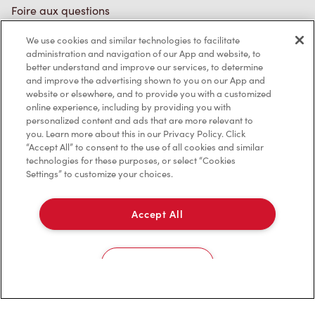
Foire aux questions
We use cookies and similar technologies to facilitate
administration and navigation of our App and website, to
Politique de confidentialité
better understand and improve our services, to determine
and improve the advertising shown to you on our App and
Conditions de service
website or elsewhere, and to provide you with a customized
online experience, including by providing you with
Marques de commerce
personalized content and ads that are more relevant to
you. Learn more about this in our Privacy Policy. Click
Accessibilité
“Accept All” to consent to the use of all cookies and similar
technologies for these purposes, or select “Cookies
Settings” to customize your choices.
Diagnostic
Accept All
Contactez-nous
Cookies Settings
TM & © Tim Hortons, 2023