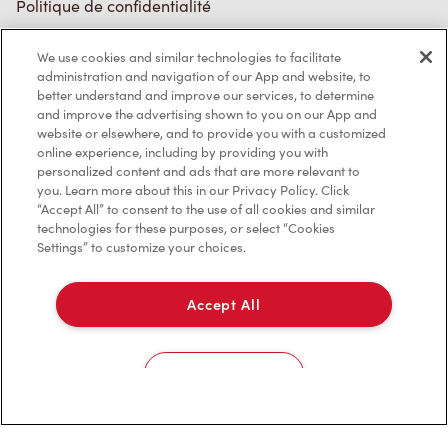
Politique de confidentialité
Conditions de service
We use cookies and similar technologies to facilitate
administration and navigation of our App and website, to
Marques de commerce
better understand and improve our services, to determine
and improve the advertising shown to you on our App and
Accessibilité
website or elsewhere, and to provide you with a customized
online experience, including by providing you with
Diagnostic
personalized content and ads that are more relevant to
you. Learn more about this in our Privacy Policy. Click
“Accept All” to consent to the use of all cookies and similar
Contactez-nous
technologies for these purposes, or select “Cookies
Settings” to customize your choices.
Accept All
TM & © Tim Hortons, 2023
Cookies Settings
EN/CA