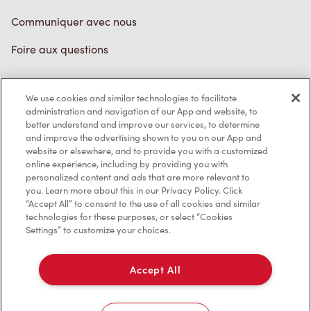
Communiquer avec nous
Foire aux questions
We use cookies and similar technologies to facilitate
Politique de confidentialité
administration and navigation of our App and website, to
better understand and improve our services, to determine
Conditions de service
and improve the advertising shown to you on our App and
website or elsewhere, and to provide you with a customized
Marques de commerce
online experience, including by providing you with
personalized content and ads that are more relevant to
Accessibilité
you. Learn more about this in our Privacy Policy. Click
“Accept All” to consent to the use of all cookies and similar
Diagnostic
technologies for these purposes, or select “Cookies
Settings” to customize your choices.
Contactez-nous
Accept All