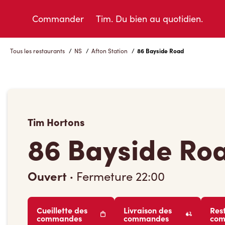
Skip
to
Commander
Tim. Du bien au quotidien.
Content
Tous les restaurants
/
NS
/
Afton Station
/
86 Bayside Road
Tim Hortons
86 Bayside Ro
Ouvert
·
Fermeture
22:00
Cueillette des
Livraison des
Res
commandes
commandes
co