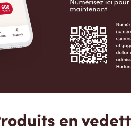
Numérisez ici pour 
maintenant
Numéri
numéri
comman
et gag
dollar
admiss
Horton
Apple 
roduits en vedet