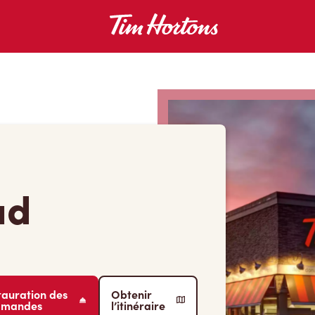
ad
tauration des
Obtenir
mmandes
l’itinéraire