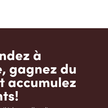
dez à
e, gagnez du
t accumulez
ts!