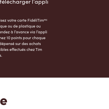
télécharger l’appli
sez votre carte FidéliTimᵐᶜ
que ou de plastique ou
dez à l’avance via l’appli
nez 10 points pour chaque
 dépensé sur des achats
ibles effectués chez Tim
s.
App Store
Google Play Store
te