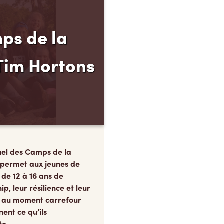
ps de la
Tim Hortons
el des Camps de la
 permet aux jeunes de
 de 12 à 16 ans de
p, leur résilience et leur
s, au moment carrefour
nent ce qu’ils
te.