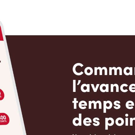
Comman
l’avanc
temps e
des poin