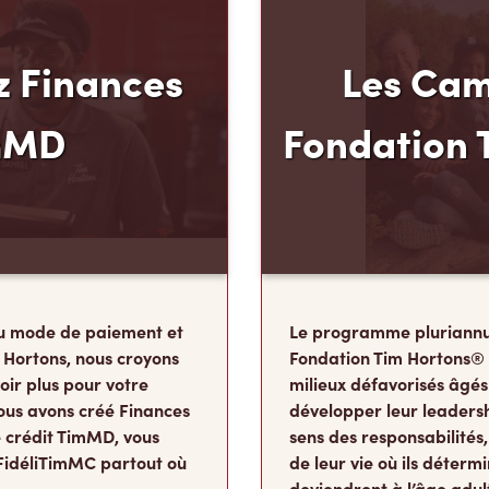
 Finances
Les Cam
mMD
Fondation 
u mode de paiement et
Le programme pluriannu
 Hortons, nous croyons
Fondation Tim Hortons®
oir plus pour votre
milieux défavorisés âgés
ous avons créé Finances
développer leur leadershi
 crédit TimMD, vous
sens des responsabilité
FidéliTimMC partout où
de leur vie où ils détermi
deviendront à l’âge adul