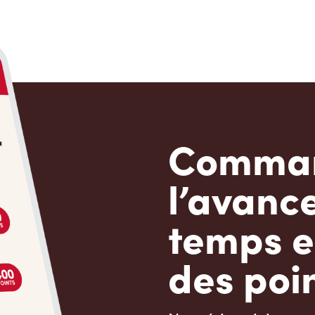
Comman
l’avanc
temps e
des poin