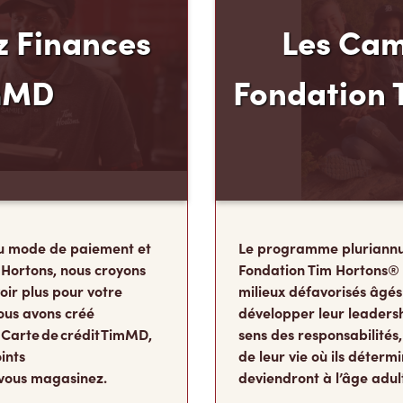
 Finances
Les Cam
mMD
Fondation 