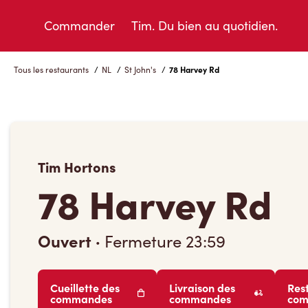
Skip
to
Commander
Tim. Du bien au quotidien.
Content
Tous les restaurants
/
NL
/
St John's
/
78 Harvey Rd
Tim Hortons
78 Harvey Rd
Ouvert
·
Fermeture
23:59
Cueillette des
Livraison des
Res
commandes
commandes
co