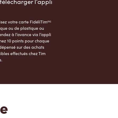
télécharger l’appli
sez votre carte FidéliTimᵐᶜ
que ou de plastique ou
dez à l’avance via l’appli
nez 10 points pour chaque
 dépensé sur des achats
ibles effectués chez Tim
s.
App Store
Google Play Store
te