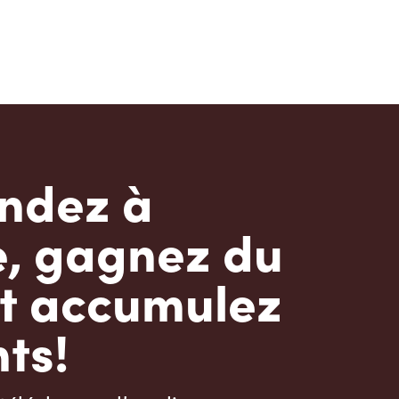
dez à
e, gagnez du
t accumulez
ts!