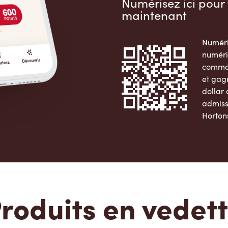
Numérisez ici pour 
maintenant
Numéri
numéri
comman
et gag
dollar
admiss
Horton
Apple 
roduits en vedet