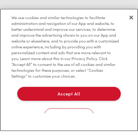
Politique de confidentialité
We use cookies and similar technologies to facilitate
Conditions de service
administration and navigation of our App and website, to
better understand and improve our services, to determine
Marques de commerce
and improve the advertising shown to you on our App and
website or elsewhere, and to provide you with a customized
online experience, including by providing you with
Accessibilité
personalized content and ads that are more relevant to
you. Learn more about this in our Privacy Policy. Click
Diagnostic
“Accept All” to consent to the use of all cookies and similar
technologies for these purposes, or select “Cookies
Settings” to customize your choices.
Contactez-nous
Accept All
Cookies Settings
TM & © Tim Hortons, 2023
EN/CA