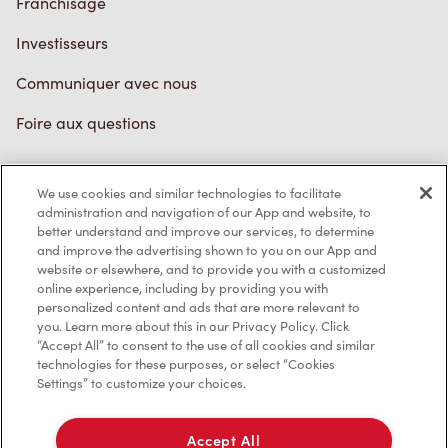
Franchisage
Investisseurs
Communiquer avec nous
Foire aux questions
We use cookies and similar technologies to facilitate
Politique de confidentialité
administration and navigation of our App and website, to
better understand and improve our services, to determine
Conditions de service
and improve the advertising shown to you on our App and
website or elsewhere, and to provide you with a customized
Marques de commerce
online experience, including by providing you with
personalized content and ads that are more relevant to
Accessibilité
you. Learn more about this in our Privacy Policy. Click
“Accept All” to consent to the use of all cookies and similar
Diagnostic
technologies for these purposes, or select “Cookies
Settings” to customize your choices.
Contactez-nous
Accept All