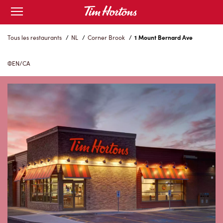
Skip
Open
to
mobile
menu
Content
Tous les restaurants
/
NL
/
Corner Brook
/
1 Mount Bernard Ave
EN/CA